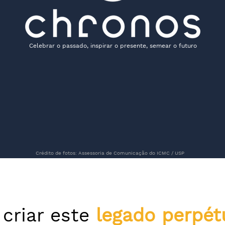
Celebrar o passado, inspirar o presente, semear o futuro
Crédito de fotos: Assessoria de Comunicação do ICMC / USP
 criar este
legado perpét