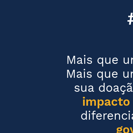
Mais que um
Mais que u
sua doaçã
impacto
diferenc
go