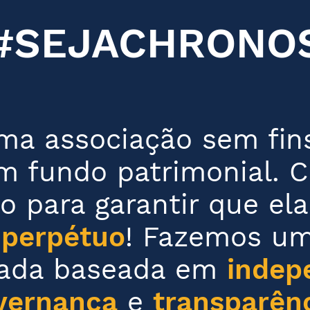
#SEJACHRONO
a associação sem fins
m fundo patrimonial. 
o para garantir que el
 perpétuo
! Fazemos um
iada baseada em
indep
vernança
e
transparên