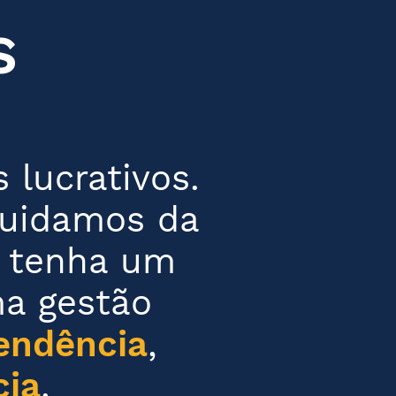
S
 lucrativos.
Cuidamos da
a tenha um
a gestão
endência
,
cia
.