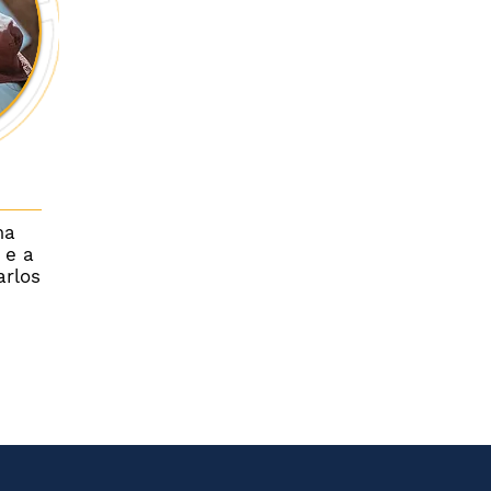
ma
 e a
arlos