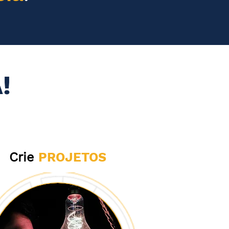
!
Crie
PROJETOS