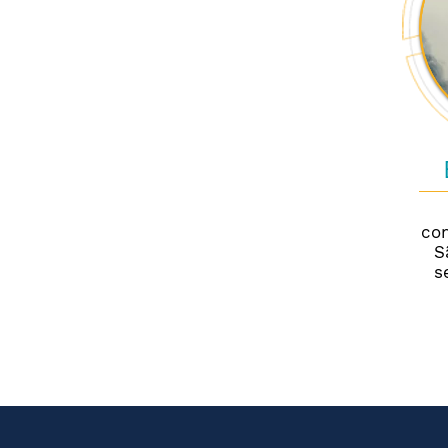
co
S
s